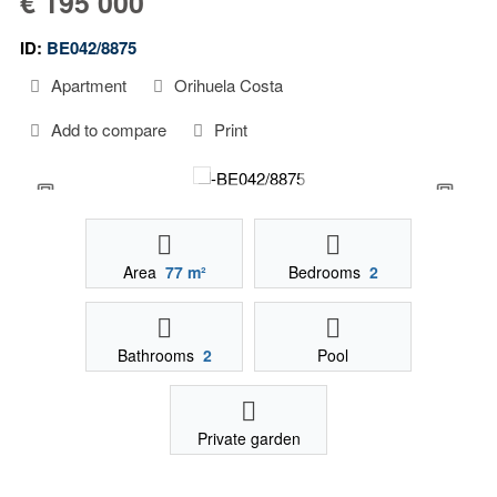
€ 195 000
ID:
BE042/8875
Apartment
Orihuela Costa
Add to compare
Print
Area
77 m²
Bedrooms
2
Bathrooms
2
Pool
Private garden