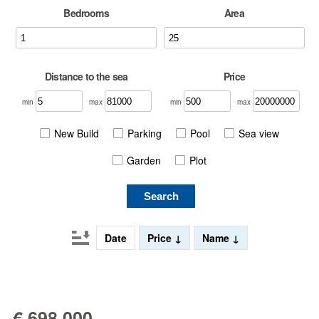
Bedrooms
Area
Distance to the sea
Price
min
max
min
max
New Build
Parking
Pool
Sea view
Garden
Plot
Search
Date
Price
Name
€ 698 000