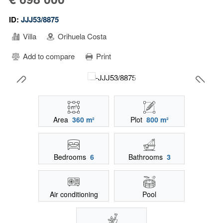
ID:
JJJ53/8875
Villa
Orihuela Costa
Add to compare
Print
Area
360 m²
Plot
800 m²
Bedrooms
6
Bathrooms
3
Air conditioning
Pool