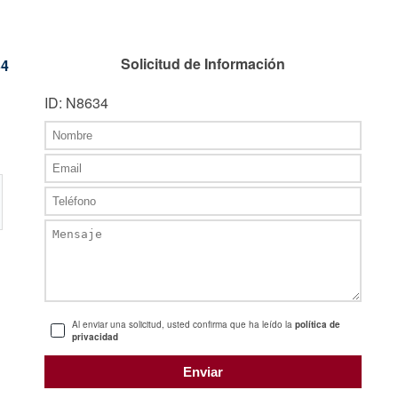
Solicitud de Información
34
ID: N8634
Al enviar una solicitud, usted confirma que ha leído la
política de
privacidad