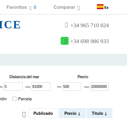
Favoritos
0
Comparar
Es
ICE
+34 965 710 824
+34 698 986 933
Distancia del mar
Precio
min
max
min
max
rdín
Parcela
Publicado
Precio
Título