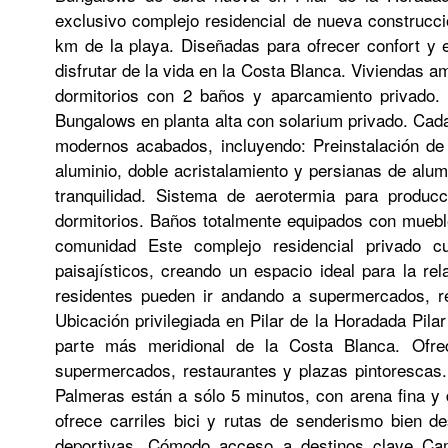
exclusivo complejo residencial de nueva construcci
km de la playa. Diseñadas para ofrecer confort y e
disfrutar de la vida en la Costa Blanca. Viviendas a
dormitorios con 2 baños y aparcamiento privado. E
Bungalows en planta alta con solarium privado. Cada
modernos acabados, incluyendo: Preinstalación de 
aluminio, doble acristalamiento y persianas de alu
tranquilidad. Sistema de aerotermia para produc
dormitorios. Baños totalmente equipados con muebl
comunidad Este complejo residencial privado c
paisajísticos, creando un espacio ideal para la rel
residentes pueden ir andando a supermercados, res
Ubicación privilegiada en Pilar de la Horadada Pil
parte más meridional de la Costa Blanca. Ofrec
supermercados, restaurantes y plazas pintorescas.
Palmeras están a sólo 5 minutos, con arena fina y
ofrece carriles bici y rutas de senderismo bien d
deportivas. Cómodo acceso a destinos clave C