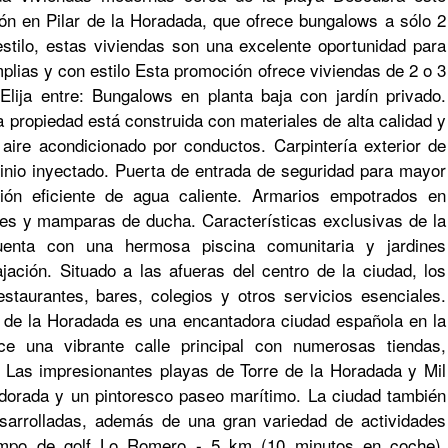
ón en Pilar de la Horadada, que ofrece bungalows a sólo 2
stilo, estas viviendas son una excelente oportunidad para
mplias y con estilo Esta promoción ofrece viviendas de 2 o 3
lija entre: Bungalows en planta baja con jardín privado.
 propiedad está construida con materiales de alta calidad y
aire acondicionado por conductos. Carpintería exterior de
minio inyectado. Puerta de entrada de seguridad para mayor
ción eficiente de agua caliente. Armarios empotrados en
es y mamparas de ducha. Características exclusivas de la
uenta con una hermosa piscina comunitaria y jardines
ajación. Situado a las afueras del centro de la ciudad, los
taurantes, bares, colegios y otros servicios esenciales.
ar de la Horadada es una encantadora ciudad española en la
e una vibrante calle principal con numerosas tiendas,
 Las impresionantes playas de Torre de la Horadada y Mil
 dorada y un pintoresco paseo marítimo. La ciudad también
esarrolladas, además de una gran variedad de actividades
ampo de golf Lo Romero - 5 km (10 minutos en coche).