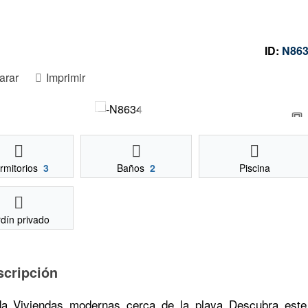
ID:
N86
rar
Imprimir
rmitorios
3
Baños
2
Piscina
rdín privado
scripción
da Viviendas modernas cerca de la playa Descubra este