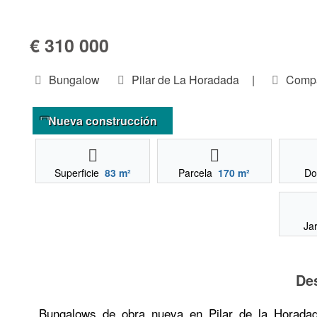
€ 310 000
Bungalow
Pilar de La Horadada
|
Compa
Nueva construcción
Superficie
83 m²
Parcela
170 m²
Do
Ja
De
Bungalows de obra nueva en Pilar de la Horada