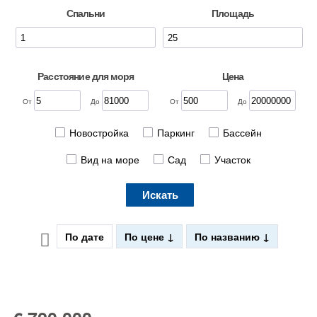
Спальни
Площадь
Расстояние для моря
Цена
От
До
От
До
Новостройка
Паркинг
Бассейн
Вид на море
Сад
Участок
Искать
По дате
По цене
По названию