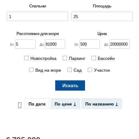
Спальни
Площадь
Расстояние для моря
Цена
От
До
От
До
Новостройка
Паркинг
Бассейн
Вид на море
Сад
Участок
Искать
По дате
По цене
По названию