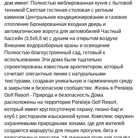
дом имеет: Полностью меблированная кухня с бытовой
техникой Светлая гостиная-столовая с уютным
камином Центральное кондиционирование и газовое
отопление Бронированная входная дверь и
автоматические ворота для автомобилей Частный
бассейн (3,5x5,5 м) с душем на открытом воздухе
Внешние водоразборные краны и освещение
Полностью благоустроенный сад, готовый к
использованию Эти дома были тщательно
спроектированы известным архитектором, который
сочетает элегантные линии с натуральными
текстурами, создавая уникальную и гармоничную среду
в закрытом и безопасном сообществе. Жизнь в Peraleja
Golf Resort - Природа и безопасность Дома
расположены на территории Peraleja Golf Resort,
который имеет круглосуточную охрану, пиано-бар и
клуб с рестораном изысканной кухни. Комплекс окружен
охраняемыми природными зонами, где для жителей
создаются маршруты для пеших прогулок, бега и
велосипедных прогулок. 18-луночное поле для гольфа,