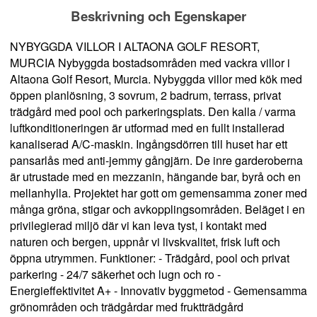
Beskrivning och Egenskaper
NYBYGGDA VILLOR I ALTAONA GOLF RESORT,
MURCIA Nybyggda bostadsområden med vackra villor i
Altaona Golf Resort, Murcia. Nybyggda villor med kök med
öppen planlösning, 3 sovrum, 2 badrum, terrass, privat
trädgård med pool och parkeringsplats. Den kalla / varma
luftkonditioneringen är utformad med en fullt installerad
kanaliserad A/C-maskin. Ingångsdörren till huset har ett
pansarlås med anti-jemmy gångjärn. De inre garderoberna
är utrustade med en mezzanin, hängande bar, byrå och en
mellanhylla. Projektet har gott om gemensamma zoner med
många gröna, stigar och avkopplingsområden. Beläget i en
privilegierad miljö där vi kan leva tyst, i kontakt med
naturen och bergen, uppnår vi livskvalitet, frisk luft och
öppna utrymmen. Funktioner: - Trädgård, pool och privat
parkering - 24/7 säkerhet och lugn och ro -
Energieffektivitet A+ - Innovativ byggmetod - Gemensamma
grönområden och trädgårdar med fruktträdgård