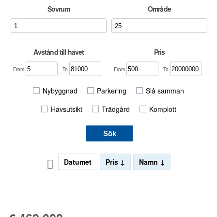
Sovrum
Område
Avstånd till havet
Pris
From
To
From
To
Nybyggnad
Parkering
Slå samman
Havsutsikt
Trädgård
Komplott
Sök
Datumet
Pris
Namn