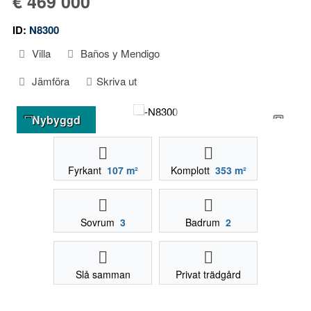
€ 469 000
ID:
N8300
Villa
Baños y Mendigo
Jämföra
Skriva ut
Nybyggd
Fyrkant
107 m²
Komplott
353 m²
Sovrum
3
Badrum
2
Slå samman
Privat trädgård