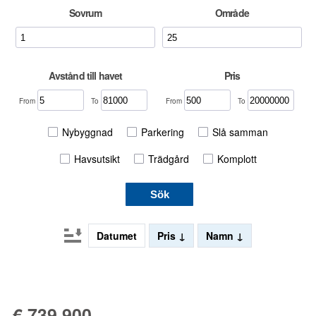
Sovrum
Område
Avstånd till havet
Pris
From
To
From
To
Nybyggnad
Parkering
Slå samman
Havsutsikt
Trädgård
Komplott
Sök
Datumet
Pris
Namn
€ 739 900