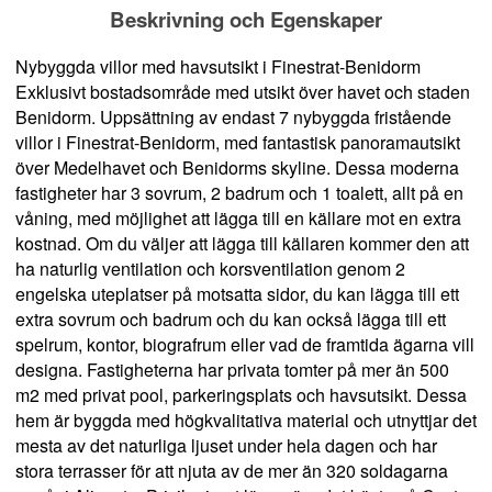
Beskrivning och Egenskaper
Nybyggda villor med havsutsikt i Finestrat-Benidorm
Exklusivt bostadsområde med utsikt över havet och staden
Benidorm. Uppsättning av endast 7 nybyggda fristående
villor i Finestrat-Benidorm, med fantastisk panoramautsikt
över Medelhavet och Benidorms skyline. Dessa moderna
fastigheter har 3 sovrum, 2 badrum och 1 toalett, allt på en
våning, med möjlighet att lägga till en källare mot en extra
kostnad. Om du väljer att lägga till källaren kommer den att
ha naturlig ventilation och korsventilation genom 2
engelska uteplatser på motsatta sidor, du kan lägga till ett
extra sovrum och badrum och du kan också lägga till ett
spelrum, kontor, biografrum eller vad de framtida ägarna vill
designa. Fastigheterna har privata tomter på mer än 500
m2 med privat pool, parkeringsplats och havsutsikt. Dessa
hem är byggda med högkvalitativa material och utnyttjar det
mesta av det naturliga ljuset under hela dagen och har
stora terrasser för att njuta av de mer än 320 soldagarna