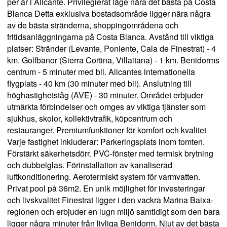
per år i Alicante. Privilegierat läge nära det bästa på Costa
Blanca Detta exklusiva bostadsområde ligger nära några
av de bästa stränderna, shoppingområdena och
fritidsanläggningarna på Costa Blanca. Avstånd till viktiga
platser: Stränder (Levante, Poniente, Cala de Finestrat) - 4
km. Golfbanor (Sierra Cortina, Villaitana) - 1 km. Benidorms
centrum - 5 minuter med bil. Alicantes internationella
flygplats - 40 km (30 minuter med bil). Anslutning till
höghastighetståg (AVE) - 30 minuter. Området erbjuder
utmärkta förbindelser och omges av viktiga tjänster som
sjukhus, skolor, kollektivtrafik, köpcentrum och
restauranger. Premiumfunktioner för komfort och kvalitet
Varje fastighet inkluderar: Parkeringsplats inom tomten.
Förstärkt säkerhetsdörr. PVC-fönster med termisk brytning
och dubbelglas. Förinstallation av kanaliserad
luftkonditionering. Aerotermiskt system för varmvatten.
Privat pool på 36m2. En unik möjlighet för investeringar
och livskvalitet Finestrat ligger i den vackra Marina Baixa-
regionen och erbjuder en lugn miljö samtidigt som den bara
ligger några minuter från livliga Benidorm. Njut av det bästa