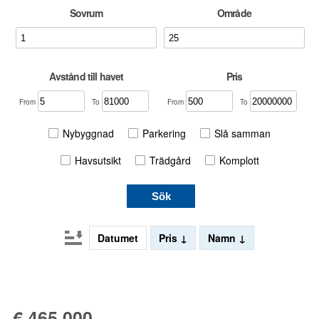
Sovrum
Område
Avstånd till havet
Pris
From
To
From
To
Nybyggnad
Parkering
Slå samman
Havsutsikt
Trädgård
Komplott
Sök
Datumet
Pris
Namn
€ 465 000